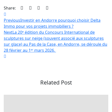
Share:
Navigation
Previous
Investir en Andorre pourquoi choisir Delta
de
Immo pour vos projets immobiliers ?
l’article
Next
La 20ᵉ édition du Concours International de
sculptures sur neige (souvent associé aux sculptures
sur glace) au Pas de la Case, en Andorre, se déroule du
28 février au 1ᵉʳ mars 2026.
Related Post