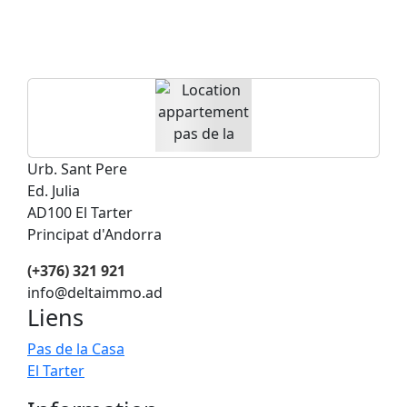
salle à manger
spacieux, une
cuisine équipée
donnant sur le
séjour. Une
chambre avec 1 lit
140 et une 2ème
chambre avec 2 lits.
Urb. Sant Pere
Une salle de bain
Ed. Julia
complète avec
AD100 El Tarter
baignoire. Très peu
Principat d'Andorra
de consommation
(+376) 321 921
[…]
info@deltaimmo.ad
Liens
Pas de la Casa
El Tarter