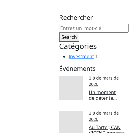
Rechercher
Investment
Search
Avant de
Catégories
signer
Investment
1
Événements
un bail, il
8 de mars de
est
2026
Un moment
essentiel
de détente
parfaite après le
de
ski ? Direction le
8 de mars de
bar de l’hôtel
2026
Euroski
vérifier
Mountain Resort
Au Tarter, CAN
& Spa, à Soldeu-